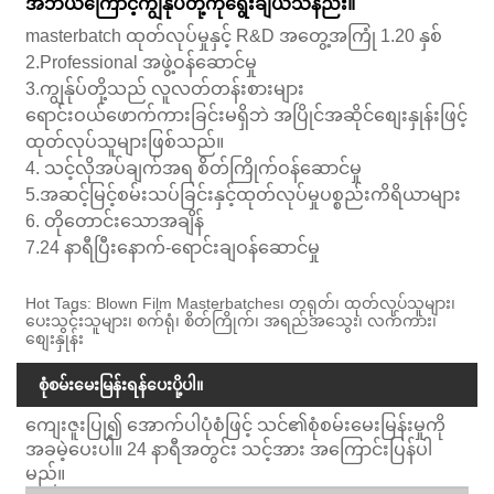
အဘယ်ကြောင့်ကျွန်ုပ်တို့ကိုရွေးချယ်သနည်း။
masterbatch ထုတ်လုပ်မှုနှင့် R&D အတွေ့အကြုံ 1.20 နှစ်
2.Professional အဖွဲ့ဝန်ဆောင်မှု
3.ကျွန်ုပ်တို့သည် လူလတ်တန်းစားများ
ရောင်းဝယ်ဖောက်ကားခြင်းမရှိဘဲ အပြိုင်အဆိုင်စျေးနှုန်းဖြင့်
ထုတ်လုပ်သူများဖြစ်သည်။
4. သင့်လိုအပ်ချက်အရ စိတ်ကြိုက်ဝန်ဆောင်မှု
5.အဆင့်မြင့်စမ်းသပ်ခြင်းနှင့်ထုတ်လုပ်မှုပစ္စည်းကိရိယာများ
6. တိုတောင်းသောအချိန်
7.24 နာရီပြီးနောက်-ရောင်းချဝန်ဆောင်မှု
Hot Tags: Blown Film Masterbatches၊ တရုတ်၊ ထုတ်လုပ်သူများ၊
ပေးသွင်းသူများ၊ စက်ရုံ၊ စိတ်ကြိုက်၊ အရည်အသွေး၊ လက်ကား၊
စျေးနှုန်း
စုံစမ်းမေးမြန်းရန်ပေးပို့ပါ။
ကျေးဇူးပြု၍ အောက်ပါပုံစံဖြင့် သင်၏စုံစမ်းမေးမြန်းမှုကို
အခမဲ့ပေးပါ။ 24 နာရီအတွင်း သင့်အား အကြောင်းပြန်ပါ
မည်။