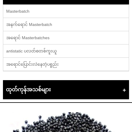
Masterbatch
အနက်ရောင် Masterbatch
အရောင် Masterbatches
antistatic ပလတ်စတစ်ကူးယူ
အရောင်ပြောင်းလဲနေတဲ့ပစ္စည်း
ထုတ်ကုန်အသစ်များ