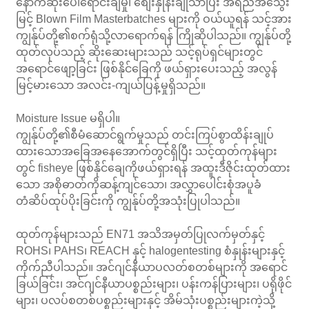
နောက်ဆုံးပေါ်ရောင်းချမှု၊ စျေးနှုန်းချိုသာပြီး အရည်အသွေး
မြင့် Blown Film Masterbatches များကို ဝယ်ယူရန် သင့်အား
ကျွန်ုပ်တို့၏စက်ရုံသို့လာရောက်ရန် ကြိုဆိုပါသည်။ ကျွန်ုပ်တို့
ထုတ်လုပ်သည့် ဆိုးဆေးများသည် သင့်ရုပ်ရှင်များတွင်
အရောင်ဖျော့ခြင်း ဖြစ်နိုင်ခြေကို ဖယ်ရှားပေးသည့် အလွန်
မြင့်မားသော အလင်း-ကျယ်ပြန့်မှုရှိသည်။
Moisture Issue မရှိပါ။
ကျွန်ုပ်တို့၏စီမံဆောင်ရွက်မှုသည် တင်းကြပ်စွာထိန်းချုပ်
ထားသောအခြေအနေအောက်တွင်ရှိပြီး သင့်ထုတ်ကုန်များ
တွင် fisheye ဖြစ်နိုင်ချေကိုဖယ်ရှားရန် အထူးဒီဇိုင်းထုတ်ထား
သော အစိုဓာတ်ကိုဆန့်ကျင်သော၊ အလွှာပေါင်းစုံအပူခံ
တံဆိပ်ထုပ်ပိုးခြင်းကို ကျွန်ုပ်တို့အသုံးပြုပါသည်။
ထုတ်ကုန်များသည် EN71 အသိအမှတ်ပြုလက်မှတ်နှင့်
ROHS၊ PAHS၊ REACH နှင့် halogentesting စံနှုန်းများနှင့်
ကိုက်ညီပါသည်။ အင်ဂျင်နီယာပလတ်စတစ်များကို အရောင်
ခြယ်ခြင်း၊ အင်ဂျင်နီယာပစ္စည်းများ၊ ပန်းကန်ပြားများ၊ ပရိုဖိုင်
များ၊ ပလပ်စတစ်ပစ္စည်းများနှင့် အိမ်သုံးပစ္စည်းများကဲ့သို့