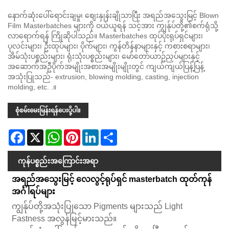
နောက်ဆုံးပေါ်ရောင်းချမှု၊ စျေးနှုန်းချိုသာပြီး အရည်အသွေးမြင့် Blown
Film Masterbatches များကို ဝယ်ယူရန် သင့်အား ကျွန်ုပ်တို့၏စက်ရုံသို့
လာရောက်ရန် ကြိုဆိုပါသည်။ Masterbatches ထုပ်ပိုးရုပ်ရှင်များ၊
ပုလင်းများ၊ ဦးထုပ်များ၊ ပိုက်များ၊ ကွန်တိန်နာများနှင့် ကစားစရာများ၊
အိမ်သုံးပစ္စည်းများ၊ ရုံးသုံးပစ္စည်းများ၊ မော်တော်ယာဥ်ညှပ်များနှင့်
အဆောက်အဦပိုက်အမျိုးအစားအမျိုးမျိုးတွင် ကျယ်ကျယ်ပြန့်ပြန့်
အသုံးပြုသည်- extrusion, blowing molding, casting, injection
molding, etc. .။
စုံစမ်းမေးမြန်းရန်ပေးပို့ပါ။
Facebook
X
WhatsApp
Pinterest
LinkedIn
Share
ကုန်ပစ္စည်းအကြောင်းအရာ
အရည်အသွေးမြင့် လေလွင့်ရုပ်ရှင် masterbatch ထုတ်ကုန်
အင်္ဂါရပ်များ
ကျွန်ုပ်တို့အသုံးပြုသော Pigments များသည် Light
Fastness အလွန်မြင့်မားသည်။