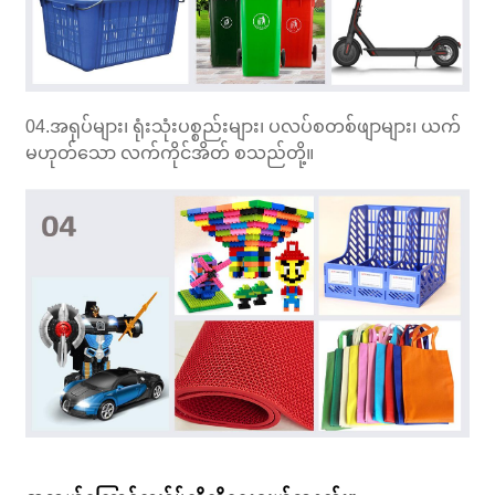
04.အရုပ်များ၊ ရုံးသုံးပစ္စည်းများ၊ ပလပ်စတစ်ဖျာများ၊ ယက်
မဟုတ်သော လက်ကိုင်အိတ် စသည်တို့။