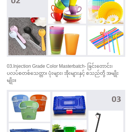
03.Injection Grade Color Masterbatch- ခြင်းတောင်း၊
ပလပ်စတစ်သေတ္တာ၊ ပုံးများ၊ အိုးများနှင့် စသည်တို့ အမျိုး
မျိုး။