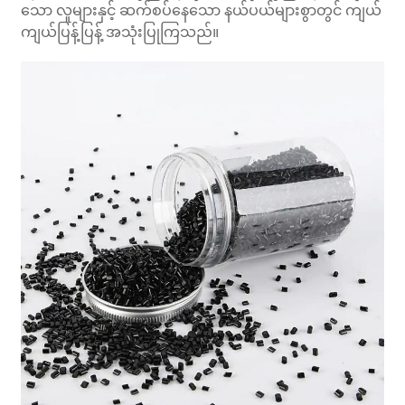
သော လူများနှင့် ဆက်စပ်နေသော နယ်ပယ်များစွာတွင် ကျယ်
ကျယ်ပြန့်ပြန့် အသုံးပြုကြသည်။