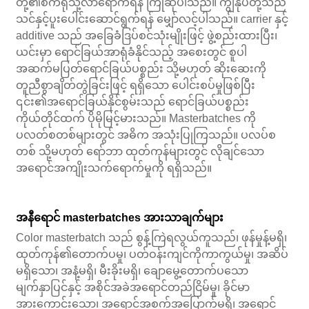
တို့၏စက်ရုံသို့လာရောက်ရန် ကြိုဆိုပါသည်။ ကျွန်ုပ်တို့သည်
သင်နှင့်ပူးပေါင်းဆောင်ရွက်ရန် မျှော်လင့်ပါသည်။ carrier နှင့်
additive သည် အခြေခံဒြပ်စင်သုံးမျိုးဖြင့် ဖွဲ့စည်းထားပြီး၊
ယင်းမှာ ရောင်ခြယ်အာရုံခံနိုင်သည့် အစေးတွင် စူပါ
အဆက်မပြတ်ရောင်ခြယ်ပစ္စည်း သို့မဟုတ် ဆိုးဆေးကို
တူညီစွာချိတ်တွဲခြင်းဖြင့် ရရှိသော ပေါင်းစပ်မှုဖြစ်ပြီး
၎င်း၏အရောင်ခြယ်နိုင်စွမ်းသည် ရောင်ခြယ်ပစ္စည်း
ကိုယ်တိုင်ထက် ပိုမိုမြင့်မားသည်။ Masterbatches ကို
ပလတ်စတစ်များတွင် အဓိက အသုံးပြုကြသည်။ ပလပ်စ
တစ် သို့မဟုတ် ရော်ဘာ ထုတ်ကုန်များတွင် လိုချင်သော
အရောင်အကျိုးသက်ရောက်မှုကို ရရှိသည်။
အနီရောင် masterbatches အားသာချက်များ
Color masterbatch သည် စွန့်ကြဲရလွယ်ကူသည်၊ ဖုန်မှုန့်မရှိ၊
ထုတ်ကုန်၏တောက်ပမှု၊ ပတ်ဝန်းကျင်ကိုကာကွယ်မှု၊ အဆိပ်
မရှိသော၊ အနံ့မရှိ၊ မီးခိုးမရှိ၊ ချောမွေ့တောက်ပသော
မျက်နှာပြင်နှင့် အစိုင်အခဲအရောင်တည်ငြိမ်မှု၊ ခိုင်မာ
အားကောင်းသော၊ အရောင်အစက်အပြောက်မရှိ၊ အရောင်