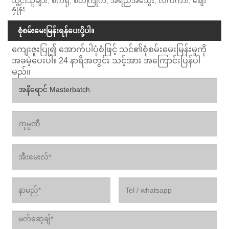
သွင်းသူများ, စက်ရုံ, စိတ်ကြိုက်, အရည်အသွေး, လက်ကား, စျေး
နှုန်း
စုံစမ်းမေးမြန်းရန်ပေးပို့ပါ။
ကျေးဇူးပြု၍ အောက်ပါပုံစံဖြင့် သင်၏စုံစမ်းမေးမြန်းမှုကို
အခမဲ့ပေးပါ။ 24 နာရီအတွင်း သင့်အား အကြောင်းပြန်ပါ
မည်။