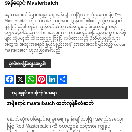
အနီရောင် Masterbatch
နောက်ဆုံးပေါ်ရောင်းချမှု၊ စျေးနှုန်းချိုသာပြီး အရည်အသွေးမြင့် Red
Masterbatch ကို ဝယ်ယူရန် သင့်အား ကျွန်ုပ်တို့၏စက်ရုံသို့လာရောက်
ရန် ကြိုဆိုပါသည်။ ကျွန်ုပ်တို့သည် သင်နှင့်ပူးပေါင်းဆောင်ရွက်ရန်
မျှော်လင့်ပါသည်။ color masterbatch ၏အမည်အပြည့်အစုံကို ရောင်စုံ
များ သို့မဟုတ် ဆိုးဆေးများဖြင့်ပြုလုပ်ထားသည့် ပိုလီမာပစ္စည်းများ
အတွက် အထူးအရောင်ခြယ်ပစ္စည်းအမျိုးအစားအသစ်ဖြစ်သည့် colour
masterbatch ဟုလည်းခေါ်သည်။
စုံစမ်းမေးမြန်းရန်ပေးပို့ပါ။
Facebook
X
WhatsApp
Pinterest
LinkedIn
Share
ကုန်ပစ္စည်းအကြောင်းအရာ
အနီရောင် masterbatch ထုတ်ကုန်မိတ်ဆက်
နောက်ဆုံးပေါ်ရောင်းချမှု၊ စျေးနှုန်းချိုသာပြီး အရည်အသွေး
မြင့် Red Masterbatch ကို ဝယ်ယူရန် သင့်အား ကျွန်ုပ်