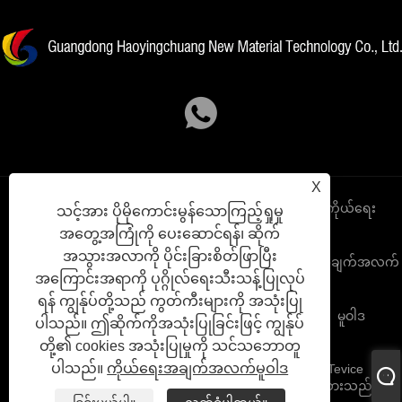
X
Links
Sitemap
RSS
XML
ကိုယ်ရေး
သင့်အား ပိုမိုကောင်းမွန်သောကြည့်ရှုမှု
အတွေ့အကြုံကို ပေးဆောင်ရန်၊ ဆိုက်
အသွားအလာကို ပိုင်းခြားစိတ်ဖြာပြီး
အချက်အလက်
အကြောင်းအရာကို ပုဂ္ဂိုလ်ရေးသီးသန့်ပြုလုပ်
ရန် ကျွန်ုပ်တို့သည် ကွတ်ကီးများကို အသုံးပြု
မူဝါဒ
ပါသည်။ ဤဆိုက်ကိုအသုံးပြုခြင်းဖြင့် ကျွန်ုပ်
တို့၏ cookies အသုံးပြုမှုကို သင်သဘောတူ
ပါသည်။
ကိုယ်ရေးအချက်အလက်မူဝါဒ
မူပိုင်ခွင့်© 2023 Guangdong Haoyingchuang အသစ် Tevice
Technology Co. , Ltd. မူပိုင်ခွင့်များအားလုံးကိုထိန်းသိမ်းထားသည်။