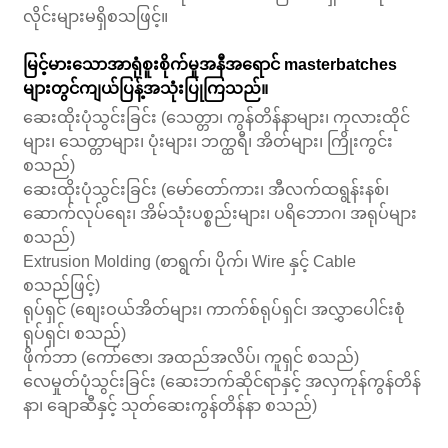
လိုင်းများမရှိစသဖြင့်။
မြင့်မားသောအာရုံစူးစိုက်မှုအနီအရောင် masterbatches
များတွင်ကျယ်ပြန့်အသုံးပြုကြသည်။
ဆေးထိုးပုံသွင်းခြင်း (သေတ္တာ၊ ကွန်တိန်နာများ၊ ကုလားထိုင်
များ၊ သေတ္တာများ၊ ပုံးများ၊ ဘက္ထရီ၊ အိတ်များ၊ ကြိုးကွင်း
စသည်)
ဆေးထိုးပုံသွင်းခြင်း (မော်တော်ကား၊ အီလက်ထရွန်းနစ်၊
ဆောက်လုပ်ရေး၊ အိမ်သုံးပစ္စည်းများ၊ ပရိဘောဂ၊ အရုပ်များ
စသည်)
Extrusion Molding (စာရွက်၊ ပိုက်၊ Wire နှင့် Cable
စသည်ဖြင့်)
ရုပ်ရှင် (စျေးဝယ်အိတ်များ၊ ကာက်စ်ရုပ်ရှင်၊ အလွှာပေါင်းစုံ
ရုပ်ရှင်၊ စသည်)
ဖိုက်ဘာ (ကော်ဇော၊ အထည်အလိပ်၊ ကူရှင် စသည်)
လေမှုတ်ပုံသွင်းခြင်း (ဆေးဘက်ဆိုင်ရာနှင့် အလှကုန်ကွန်တိန်
နာ၊ ချောဆီနှင့် သုတ်ဆေးကွန်တိန်နာ စသည်)