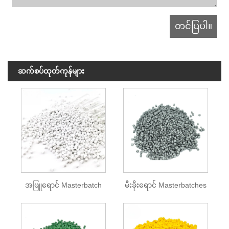
ဆက်စပ်ထုတ်ကုန်များ
အဖြူရောင် Masterbatch
မီးခိုးရောင် Masterbatches