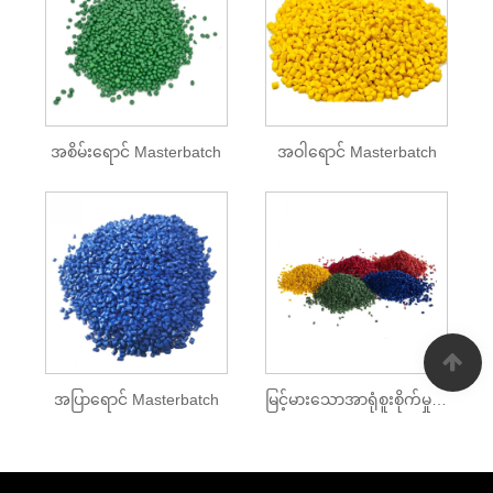
အစိမ်းရောင် Masterbatch
အဝါရောင် Masterbatch
အပြာရောင် Masterbatch
မြင့်မားသောအာရုံစူးစိုက်မှုအရောင် Masterbatch