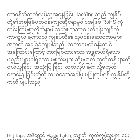
တာဝန်သိထုတ်လုပ်သူအနေဖြင့်၊ HaoYing သည် ကျွန်ုပ်
တို့၏အခြေခံပတ်ဝန်းကျင်ဆိုင်ရာမူဝါဒအဖြစ် RoHS ကို
တင်းကြပ်စွာလိုက်နာပါသည်။ သဘာဝပတ်ဝန်းကျင်ကို
ကာကွယ်ခြင်းသည် ကျွန်ုပ်တို့၏ လုပ်ငန်းဆောင်တာများ
အတွက် အခြေခံကျပါသည်။ သဘာဝပတ်ဝန်းကျင်
အကြောင်းကြောင့် တားမြစ်ထားသော အန္တရာယ်ရှိသော
ပစ္စည်းများပါရှိသော ပစ္စည်းများ သို့မဟုတ် ထုတ်ကုန်များကို
ဝယ်ယူခြင်း၊ အသုံးပြုခြင်း၊ ထုတ်လုပ်ခြင်း သို့မဟုတ်
ရောင်းချခြင်းတို့ကို ဘယ်သောအခါမှ မပြုလုပ်ရန် ကျွန်ုပ်တို့
ကတိပြုပါသည်။
Hot Tags: အနီရောင် Masterbatch, တရုတ်, ထုတ်လုပ်သူများ, ပေး